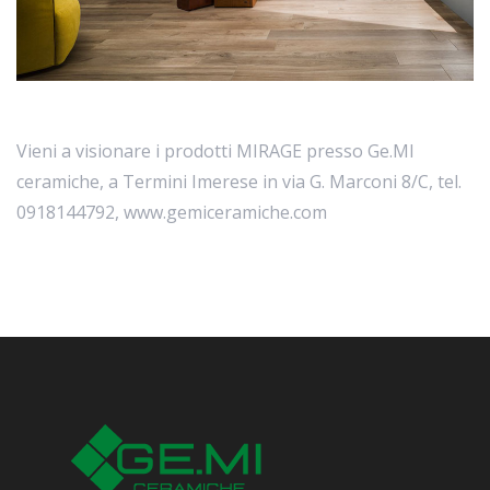
Vieni a visionare i prodotti MIRAGE presso Ge.MI
ceramiche, a Termini Imerese in via G. Marconi 8/C, tel.
0918144792, www.gemiceramiche.com