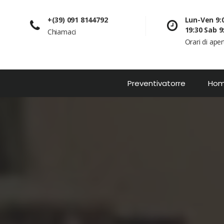
+(39) 091 8144792
Lun-Ven 9:0
19:30 Sab 9
Chiamaci
Orari di ape
Preventivatorre
Ho