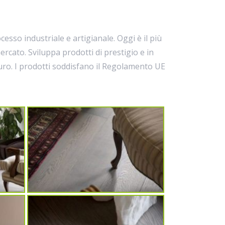
sso industriale e artigianale. Oggi è il più
ercato. Sviluppa prodotti di prestigio e in
auro. I prodotti soddisfano il Regolamento UE