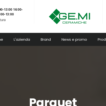
0-13:00 16:00-
:00-13:00
rtura
me
L'azienda
Brand
News e promo
Prod
Parquet