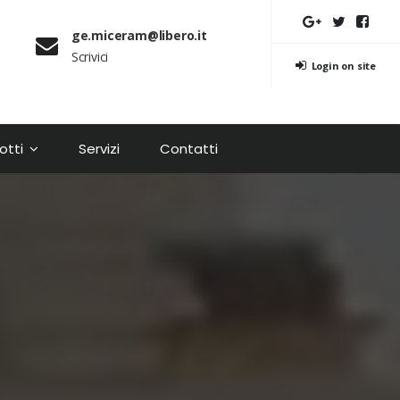
ge.miceram@libero.it
Scrivici
Login on site
otti
Servizi
Contatti